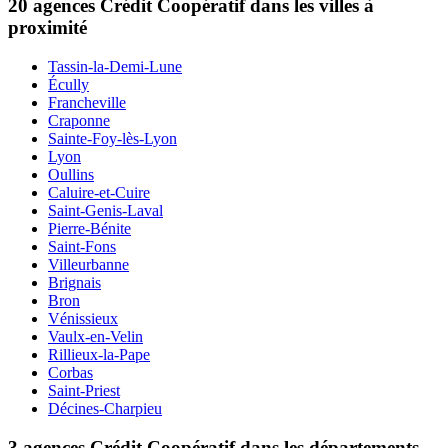
20 agences Crédit Coopératif dans les villes à
proximité
Tassin-la-Demi-Lune
Écully
Francheville
Craponne
Sainte-Foy-lès-Lyon
Lyon
Oullins
Caluire-et-Cuire
Saint-Genis-Laval
Pierre-Bénite
Saint-Fons
Villeurbanne
Brignais
Bron
Vénissieux
Vaulx-en-Velin
Rillieux-la-Pape
Corbas
Saint-Priest
Décines-Charpieu
3 agences Crédit Coopératif dans les départements