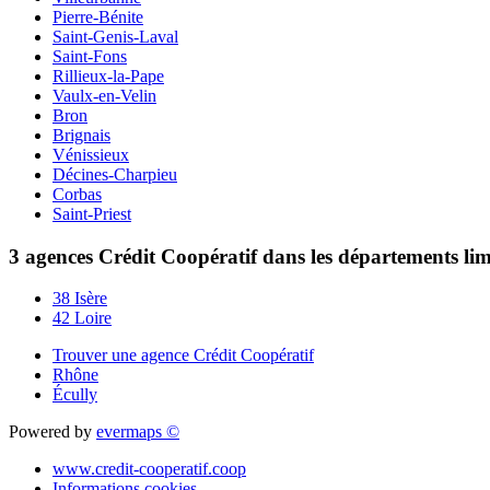
Pierre-Bénite
Saint-Genis-Laval
Saint-Fons
Rillieux-la-Pape
Vaulx-en-Velin
Bron
Brignais
Vénissieux
Décines-Charpieu
Corbas
Saint-Priest
3 agences Crédit Coopératif dans les départements li
38 Isère
42 Loire
Trouver une agence Crédit Coopératif
Rhône
Écully
Powered by
evermaps ©
www.credit-cooperatif.coop
Informations cookies