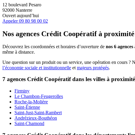
12 boulevard Pesaro
92000 Nanterre
Ouvert aujourd’hui
Appeler
09 80 98 00 02
Nos agences Crédit Coopératif
à proximité
Découvrez les coordonnées et horaires d’ouverture de
nos 6 agences
même à distance.
Une question sur un produit ou un service, une opération en cours ? 
l’économie sociale et institutionnelle
et
majeurs protégés
.
7 agences Crédit Coopératif dans les villes à proximité
Firminy
Le Chambon-Feugerolles
Roche-la-Molière
Saint-Étienne
Saint-Just-Saint-Rambert
Andrézieux-Bouthéon
Saint-Chamond