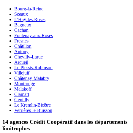
Bourg-la-Reine
Sceaux
L'Haÿ-les-Roses
Bagneux
Cachan
Fontenay-aux-Roses
Fresnes
Châtillon
Antony
Chevilly-Larue
Arcueil
Le Plessis-Robinson
Villejuif
Châtenay-Malabry
Montrouge
Malakoff
Clamart
Gentilly
Le Kremlin-Bicêtre
Verrières-le-Buisson
14 agences Crédit Coopératif dans les départements
limitrophes