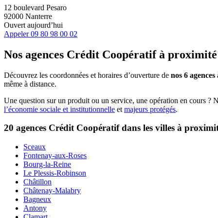
12 boulevard Pesaro
92000 Nanterre
Ouvert aujourd’hui
Appeler
09 80 98 00 02
Nos agences Crédit Coopératif
à proximité
Découvrez les coordonnées et horaires d’ouverture de
nos 6 agences
même à distance.
Une question sur un produit ou un service, une opération en cours ? 
l’économie sociale et institutionnelle
et
majeurs protégés
.
20 agences Crédit Coopératif dans les villes à proximi
Sceaux
Fontenay-aux-Roses
Bourg-la-Reine
Le Plessis-Robinson
Châtillon
Châtenay-Malabry
Bagneux
Antony
Clamart