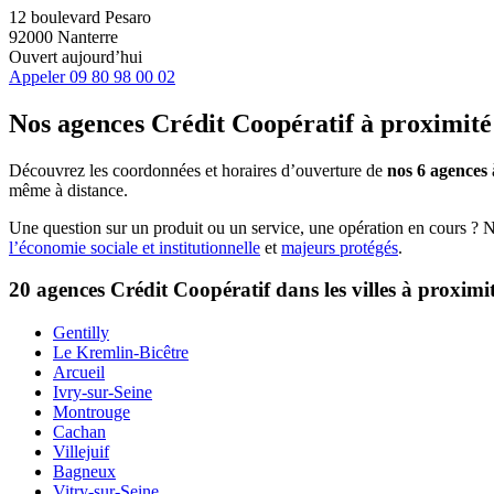
12 boulevard Pesaro
92000 Nanterre
Ouvert aujourd’hui
Appeler
09 80 98 00 02
Nos agences Crédit Coopératif
à proximité
Découvrez les coordonnées et horaires d’ouverture de
nos 6 agences
même à distance.
Une question sur un produit ou un service, une opération en cours ? 
l’économie sociale et institutionnelle
et
majeurs protégés
.
20 agences Crédit Coopératif dans les villes à proximi
Gentilly
Le Kremlin-Bicêtre
Arcueil
Ivry-sur-Seine
Montrouge
Cachan
Villejuif
Bagneux
Vitry-sur-Seine