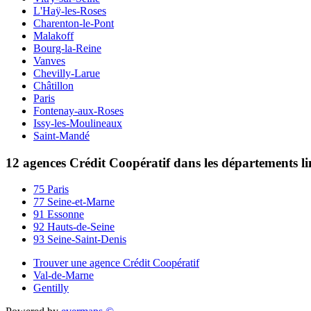
L'Haÿ-les-Roses
Charenton-le-Pont
Malakoff
Bourg-la-Reine
Vanves
Chevilly-Larue
Châtillon
Paris
Fontenay-aux-Roses
Issy-les-Moulineaux
Saint-Mandé
12 agences Crédit Coopératif dans les départements l
75 Paris
77 Seine-et-Marne
91 Essonne
92 Hauts-de-Seine
93 Seine-Saint-Denis
Trouver une agence Crédit Coopératif
Val-de-Marne
Gentilly