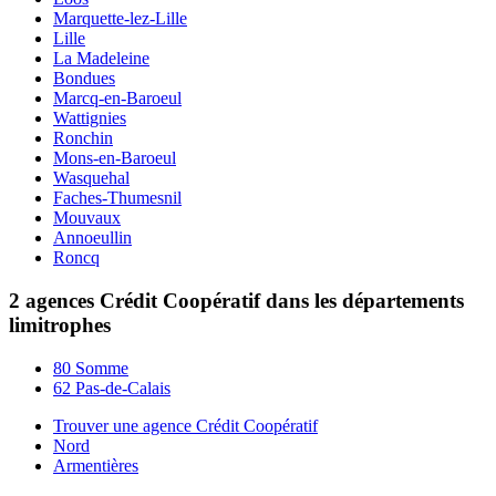
Marquette-lez-Lille
Lille
La Madeleine
Bondues
Marcq-en-Baroeul
Wattignies
Ronchin
Mons-en-Baroeul
Wasquehal
Faches-Thumesnil
Mouvaux
Annoeullin
Roncq
2 agences Crédit Coopératif dans les départements
limitrophes
80 Somme
62 Pas-de-Calais
Trouver une agence Crédit Coopératif
Nord
Armentières