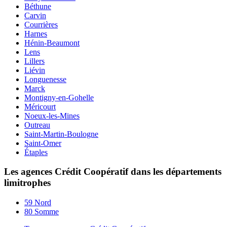
Béthune
Carvin
Courrières
Harnes
Hénin-Beaumont
Lens
Lillers
Liévin
Longuenesse
Marck
Montigny-en-Gohelle
Méricourt
Noeux-les-Mines
Outreau
Saint-Martin-Boulogne
Saint-Omer
Étaples
Les agences Crédit Coopératif dans les départements
limitrophes
59 Nord
80 Somme