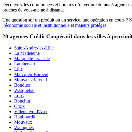
Découvrez les coordonnées et horaires d’ouverture de
nos 5 agences
proches de vous-même à distance.
Une question sur un produit ou un service, une opération en cours ? 
l’économie sociale et institutionnelle
et
majeurs protégés
.
20 agences Crédit Coopératif dans les villes à proximi
Saint-André-lez-Lille
La Madeleine
Marquette-lez-Lille
Lambersart
Lille
Marcq-en-Baroeul
Mons-en-Baroeul
Bondues
Wasquehal
Loos
Ronchin
Croix
Villeneuve-d'Ascq
Haubourdin
Mouvaux
Wattignies