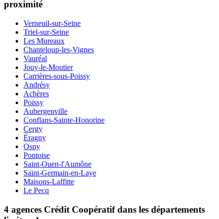
proximité
Verneuil-sur-Seine
Triel-sur-Seine
Les Mureaux
Chanteloup-les-Vignes
Vauréal
Jouy-le-Moutier
Carrières-sous-Poissy
Andrésy
Achères
Poissy
Aubergenville
Conflans-Sainte-Honorine
Cergy
Éragny
Osny
Pontoise
Saint-Ouen-l'Aumône
Saint-Germain-en-Laye
Maisons-Laffitte
Le Pecq
4 agences Crédit Coopératif dans les départements