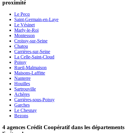
proximité
Le Pecq
Saint-Germain-en-Laye
Le Vésinet
Marly-le-Roi
Montesson
Croissy-sur-Seine
Chatou
Carrières-sur-Seine
La Celle-Saint-Cloud
Poissy
Rueil-Malmaison
Maisons-Laffitte
Nanterre
Houilles
Sartrouville
Achères
Carrières-sous-Poissy
Garches
Le Chesnay
Bezons
4 agences Crédit Coopératif dans les départements