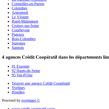
Cormeilles-en-Parisis
Colombes
Argenteuil
Le Vésinet
Rueil-Malmaison
Croissy-sur-Seine
Courbevoie
Puteaux
Bois-Colombes
Suresnes
Sannois
4 agences Crédit Coopératif dans les départements li
91 Essonne
92 Hauts-de-Seine
95 Val-d'Oise
Trouver une agence Crédit Coopératif
Yvelines
Houilles
Powered by
evermaps ©
www.credit-cooperatif.coop