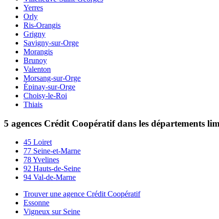
Yerres
Orly
Ris-Orangis
Grigny
Savigny-sur-Orge
Morangis
Brunoy
Valenton
Morsang-sur-Orge
Épinay-sur-Orge
Choisy-le-Roi
Thiais
5 agences Crédit Coopératif dans les départements li
45 Loiret
77 Seine-et-Marne
78 Yvelines
92 Hauts-de-Seine
94 Val-de-Marne
Trouver une agence Crédit Coopératif
Essonne
Vigneux sur Seine