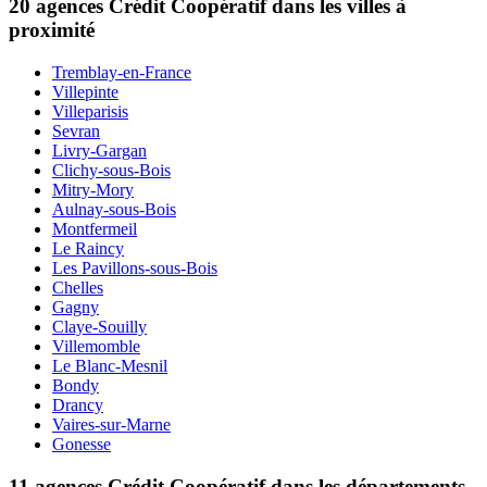
20 agences Crédit Coopératif dans les villes à
proximité
Tremblay-en-France
Villepinte
Villeparisis
Sevran
Livry-Gargan
Clichy-sous-Bois
Mitry-Mory
Aulnay-sous-Bois
Montfermeil
Le Raincy
Les Pavillons-sous-Bois
Chelles
Gagny
Claye-Souilly
Villemomble
Le Blanc-Mesnil
Bondy
Drancy
Vaires-sur-Marne
Gonesse
11 agences Crédit Coopératif dans les départements