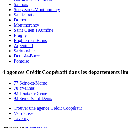
Sannois
Soisy-sous-Montmorency
Saint-Gratien
Domont
Montmorency
Saint-Ouen-l'Aumône
Éragny
Enghien-les-Bains
Argenteuil
Sartrouville
Deuil-la-Barre
Pontoise
4 agences Crédit Coopératif dans les départements li
77 Seine-et-Marne
78 Yvelines
92 Hauts-de-Seine
93 Seine-Saint-Denis
Trouver une agence Crédit Coopératif
Val-d'Oise
Taverny