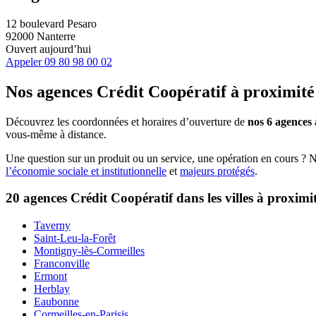
12 boulevard Pesaro
92000 Nanterre
Ouvert aujourd’hui
Appeler
09 80 98 00 02
Nos agences Crédit Coopératif
à proximité
Découvrez les coordonnées et horaires d’ouverture de
nos 6 agences
vous-même à distance.
Une question sur un produit ou un service, une opération en cours ? 
l’économie sociale et institutionnelle
et
majeurs protégés
.
20 agences Crédit Coopératif dans les villes à proximi
Taverny
Saint-Leu-la-Forêt
Montigny-lès-Cormeilles
Franconville
Ermont
Herblay
Eaubonne
Cormeilles-en-Parisis