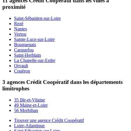
11 agences Crédit Coopératif dans les villes à
proximité
Saint-Sébastien-sur-Loire
Rezé
Nantes
Vertou
Sainte-Luce-sur-Loire
Bouguenais
Carquefou
Saint-Herblain
La Chapelle-sur-Erdre
Orvault
Couëron
3 agences Crédit Coopératif dans les départements
limitrophes
35 Ille-et-Vilaine
49 Maine-et-Loire
56 Morbihan
Trouver une agence Crédit Coopératif
Loire-Atlantique
Saint Sébastien sur Loire