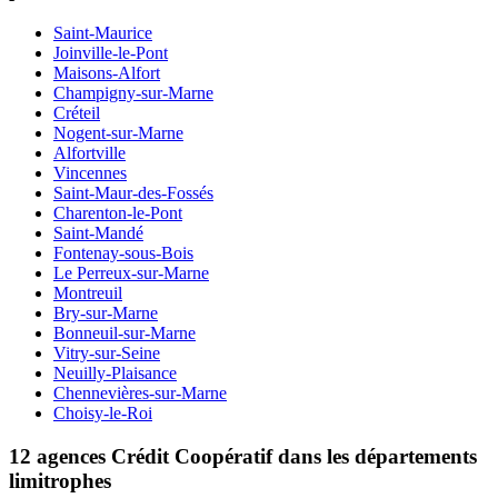
Saint-Maurice
Joinville-le-Pont
Maisons-Alfort
Champigny-sur-Marne
Créteil
Nogent-sur-Marne
Alfortville
Vincennes
Saint-Maur-des-Fossés
Charenton-le-Pont
Saint-Mandé
Fontenay-sous-Bois
Le Perreux-sur-Marne
Montreuil
Bry-sur-Marne
Bonneuil-sur-Marne
Vitry-sur-Seine
Neuilly-Plaisance
Chennevières-sur-Marne
Choisy-le-Roi
12 agences Crédit Coopératif dans les départements
limitrophes