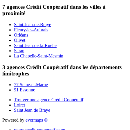
7 agences Crédit Coopératif dans les villes à
proximité
Saint-Jean-de-Braye
Fleury-les-Aubrais
Orléans
Olivet
Saint-Jean-de-la-Ruelle
Saran
La Chapelle-Saint-Mesmin
3 agences Crédit Coopératif dans les départements
limitrophes
77 Seine-et-Marne
91 Essonne
Trouver une agence Crédit Coopératif
Loiret
Saint Jean de Braye
Powered by
evermaps ©
www.credit-cooperatif.coop