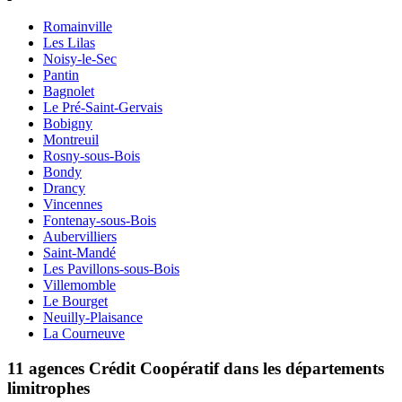
Romainville
Les Lilas
Noisy-le-Sec
Pantin
Bagnolet
Le Pré-Saint-Gervais
Bobigny
Montreuil
Rosny-sous-Bois
Bondy
Drancy
Vincennes
Fontenay-sous-Bois
Aubervilliers
Saint-Mandé
Les Pavillons-sous-Bois
Villemomble
Le Bourget
Neuilly-Plaisance
La Courneuve
11 agences Crédit Coopératif dans les départements
limitrophes