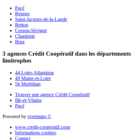
Pacé
Rennes
Saint-Jacques-de-la-Lande
Betton
Cesson-Sévigné
Chantepie
Bruz
3 agences Crédit Coopératif dans les départements
limitrophes
44 Loire-Atlantique
49 Maine-et-Loire
56 Morbihan
Trouver une agence Crédit Coopératif
Ille-et-Vilaine
Pacé
Powered by
evermaps ©
www.credit-cooperatif.coop
Informations cookies
Contact