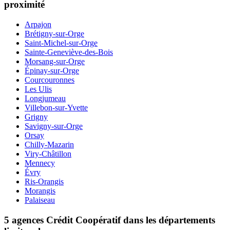
proximité
Arpajon
Brétigny-sur-Orge
Saint-Michel-sur-Orge
Sainte-Geneviève-des-Bois
Morsang-sur-Orge
Épinay-sur-Orge
Courcouronnes
Les Ulis
Longjumeau
Villebon-sur-Yvette
Grigny
Savigny-sur-Orge
Orsay
Chilly-Mazarin
Viry-Châtillon
Mennecy
Évry
Ris-Orangis
Morangis
Palaiseau
5 agences Crédit Coopératif dans les départements